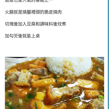
這道也是人氣的餐點之一
火腩就是燒臘裡頭的脆皮燒肉
切塊後加入豆腐和調味料後炆煮
加勾芡後就能上桌