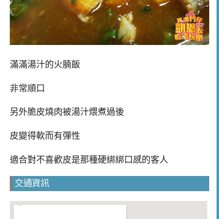
滿滿湯汁的火腩飯
非常順口
另外脆皮燒肉被湯汁煨煮過後
皮變得軟而有彈性
適合對不喜歡皮是那種硬綁綁口感的客人
交通資訊