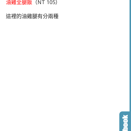
油雞全腿飯
（NT 105）
這裡的油雞腿有分兩種