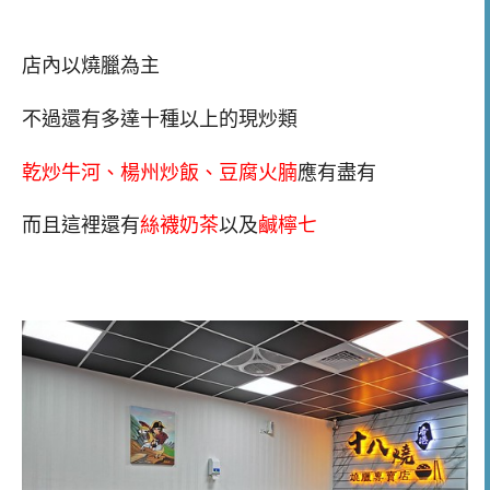
店內以燒臘為主
不過還有多達十種以上的現炒類
乾炒牛河、楊州炒飯、豆腐火腩
應有盡有
而且這裡還有
絲襪奶茶
以及
鹹檸七