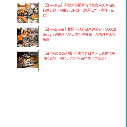
【台中•東區】鄰近大魯閣新時代及台中火車站的
巷弄美食 – 阿飛BRUNCH（熱壓吐司、咖哩、飯
食）
【台中•西屯區】捷運市政府站周邊美食，5000筆
Google評論超人氣日本料理餐廳 – 森川丼丼大橋
橫町
【台中•SOGO商圈】彷彿置身日本、日式道地平
價居酒屋 – 隱居いざかや 台中店（含菜單）