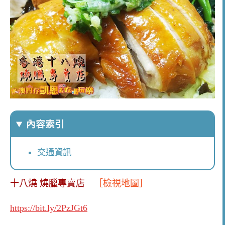
內容索引
交通資訊
十八燒 燒臘專賣店
［檢視地圖］
https://bit.ly/2PzJGt6