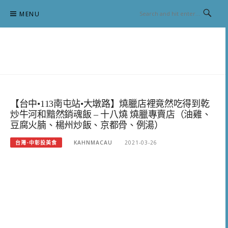
Skip
MENU
to
content
跟澳門仔凱恩去吃喝玩樂
【台中•113南屯站•大墩路】燒臘店裡竟然吃得到乾
炒牛河和黯然銷魂飯 – 十八燒 燒臘專賣店（油雞、
豆腐火腩、楊州炒飯、京都骨、例湯）
台灣-中彰投美食
KAHNMACAU
2021-03-26