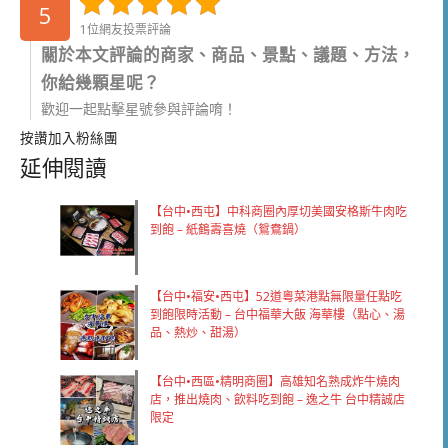
5
1位網友投票評論
關於本文評論的商家、商品、景點、議題、方法，
你給幾顆星呢？
歡迎一起點擊星號參與評論唷！
按讚加入粉絲團
延伸閱讀
【台中•西屯】中科商圈內厚切美國安格斯牛肉吃
到飽 – 紙鶴壽喜燒（鴛鴦鍋）
【台中•福安•西屯】52道粵菜港點無限量任點吃
到飽限時活動 – 台中福華大飯 海華樓（點心、湯
品、熱炒、甜湯）
【台中•西區•精明商圈】高雄知名熟成炸牛燒肉
店，推出燒肉、飲料吃到飽 – 逸之牛 台中精誠店
限定