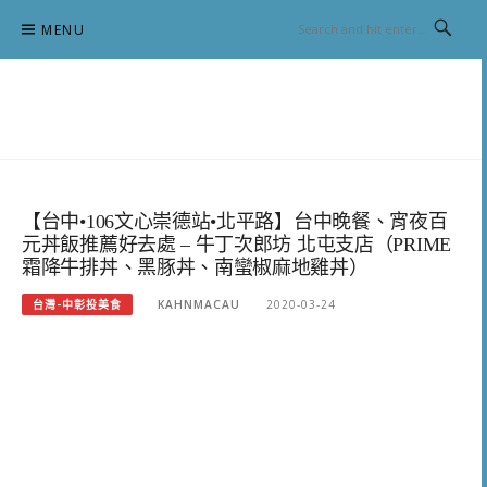
Skip
MENU
to
content
跟澳門仔凱恩去吃喝玩樂
【台中•106文心崇德站•北平路】台中晚餐、宵夜百
元丼飯推薦好去處 – 牛丁次郎坊 北屯支店（PRIME
霜降牛排丼、黑豚丼、南蠻椒麻地雞丼）
台灣-中彰投美食
KAHNMACAU
2020-03-24