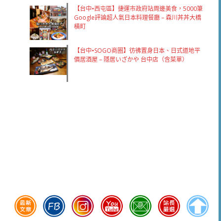
【台中•西屯區】捷運市政府站周邊美食，5000筆
Google評論超人氣日本料理餐廳 – 森川丼丼大橋
橫町
【台中•SOGO商圈】彷彿置身日本、日式道地平
價居酒屋 – 隱居いざかや 台中店（含菜單）