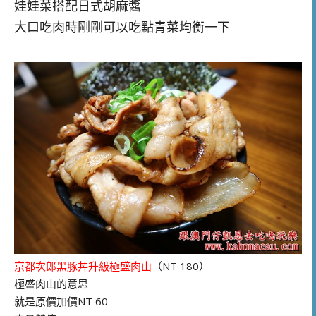
娃娃菜搭配日式胡麻醬
大口吃肉時剛剛可以吃點青菜均衡一下
京都次郎黑豚丼升級極盛肉山
（NT 180）
極盛肉山的意思
就是原價加價NT 60