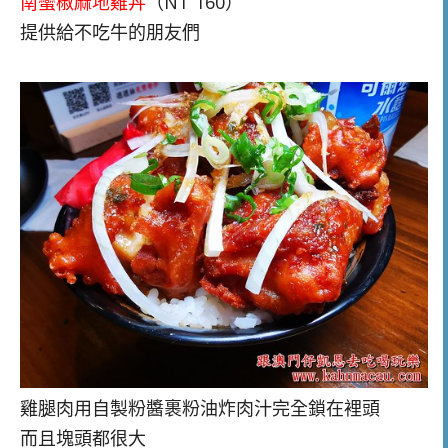
南蠻椒麻地雞丼
（NT 160）
提供給不吃牛的朋友們
雞腿肉用自製粉醬裹粉油炸
肉汁
完全鎖在裡頭
而且塊頭都很大