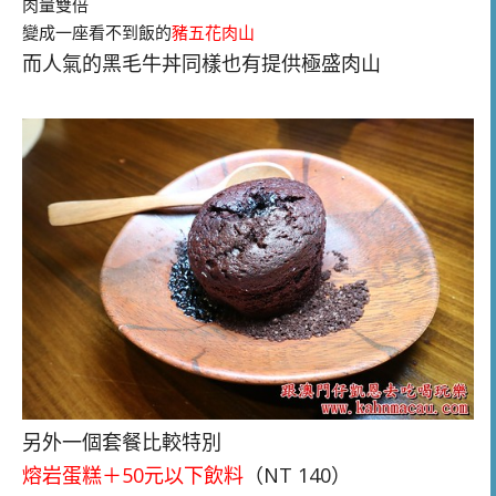
肉量雙倍
變成一座看不到飯的
豬五花肉山
而人氣的黑毛牛丼同樣也有提供極盛肉山
另外一個套餐比較特別
熔岩蛋糕＋50元以下飲料
（NT 140）