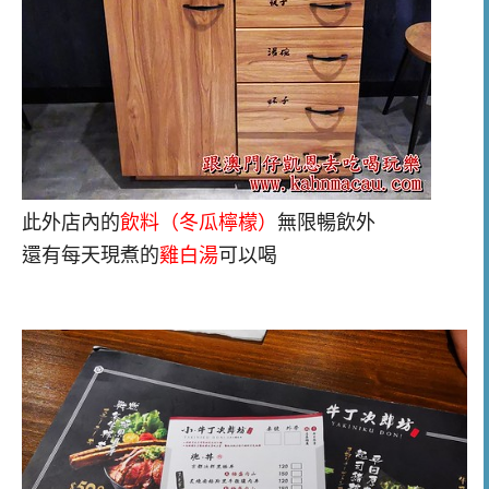
此外店內的
飲料（冬瓜檸檬）
無限暢飲外
還有每天現煮的
雞白湯
可以喝