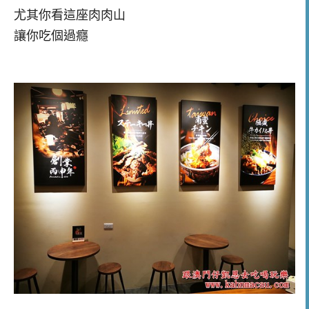
尤其你看這座肉肉山
讓你吃個過癮