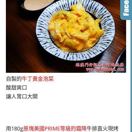
自製的
牛丁黃金泡菜
酸甜爽口
讓人胃口大開
用180g
原塊美國PRIME等級的霜降
牛排直火現烤