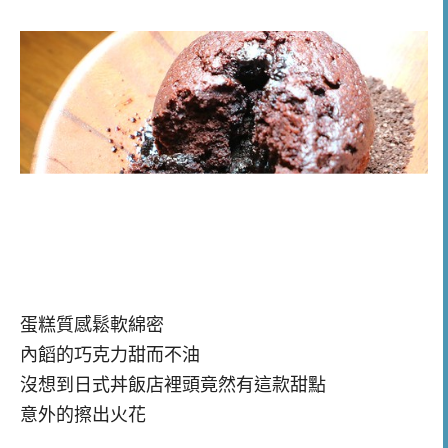
蛋糕質感鬆軟綿密
內饀的巧克力甜而不油
沒想到日式丼飯店裡頭竟然有這款甜點
意外的擦出火花