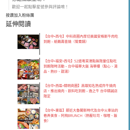
歡迎一起點擊星號參與評論唷！
按讚加入粉絲團
延伸閱讀
【台中•西屯】中科商圈內厚切美國安格斯牛肉吃
到飽 – 紙鶴壽喜燒（鴛鴦鍋）
【台中•福安•西屯】52道粵菜港點無限量任點吃
到飽限時活動 – 台中福華大飯 海華樓（點心、湯
品、熱炒、甜湯）
【台中•西區•精明商圈】高雄知名熟成炸牛燒肉
店，推出燒肉、飲料吃到飽 – 逸之牛 台中精誠店
限定
【台中•東區】鄰近大魯閣新時代及台中火車站的
巷弄美食 – 阿飛BRUNCH（熱壓吐司、咖哩、飯
食）