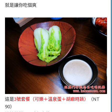
就是讓你吃個爽
這是
3號套餐（可樂＋溫泉蛋＋胡麻時蔬）
（NT
90）