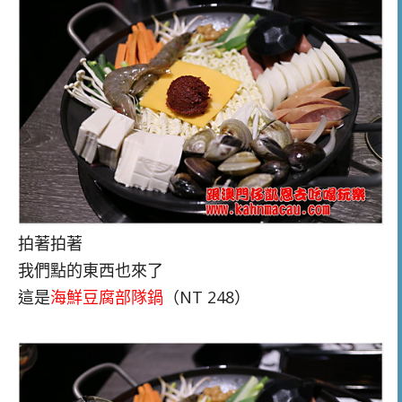
拍著拍著
我們點的東西也來了
這是
海鮮豆腐部隊鍋
（NT 248）