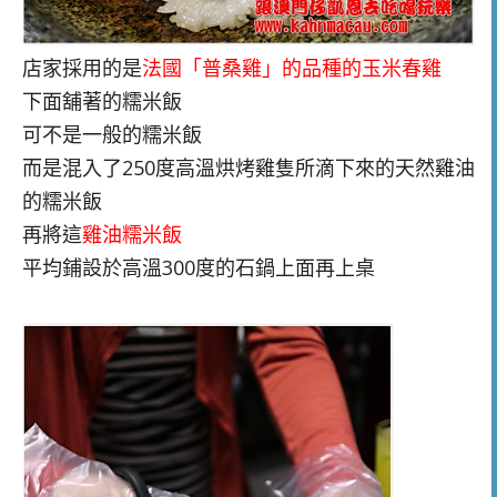
店家採用的是
法國「普桑雞」的品種
的
玉米春雞
下面舖著的糯米飯
可不是一般的糯米飯
而是混入了
250度高溫烘烤雞隻
所滴下來的天然雞油
的
糯米飯
再
將這
雞油糯米飯
平均鋪設於高溫300度的石鍋上面再上桌