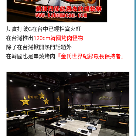
其實打啵G在台中已經相當火紅
在台灣推出
120cm韓國烤肉怪物
除了在台灣掀開熱門話題外
在韓國也是串燒烤肉
『金氏世界紀錄最長保持者』