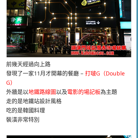
前幾天經過向上路
發現了一家11月才開幕的餐廳 –
打啵G（Double
G）
外牆是以
地鐵路線圖
以及
電影的場記板
為主題
走的是地鐵站設計風格
吃的是韓國料理
裝潢非常特別