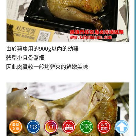
由於雞隻用的
900g以內的幼雞
體型小且骨骼細
因此肉質較一般烤雞來的鮮嫩美味