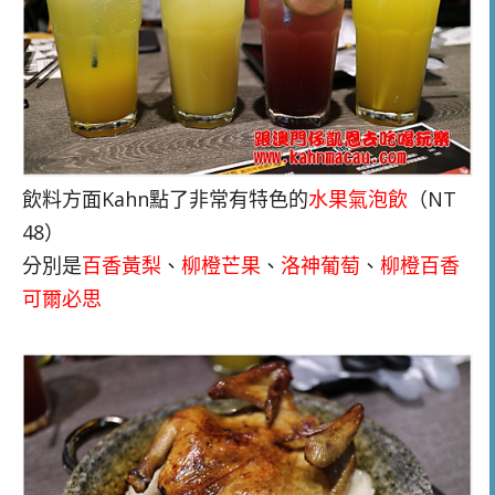
飲料方面Kahn點了非常有特色的
水果氣泡飲
（NT
48）
分別是
百香黃梨
、
柳橙芒果
、
洛神葡萄
、
柳橙百香
可爾必思