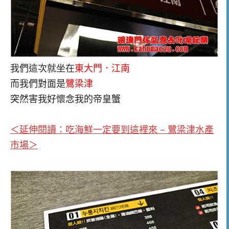
我們這次就坐在
東大門．江南
而我們對面是
鷺梁津
突然害我好懷念我的帝皇蟹
＜延伸閱讀：吃海鮮一定要到這裡來 – 鷺梁津水產
市場＞