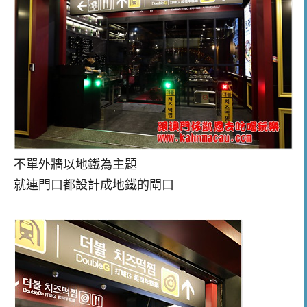
不單外牆以地鐵為主題
就連門口都設計成地鐵的閘口