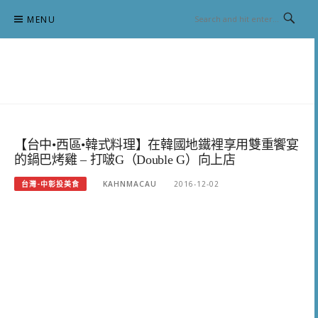
Skip
MENU
to
content
跟澳門仔凱恩去吃喝玩樂
【台中•西區•韓式料理】在韓國地鐵裡享用雙重饗宴
的鍋巴烤雞 – 打啵G（Double G）向上店
台灣-中彰投美食
KAHNMACAU
2016-12-02