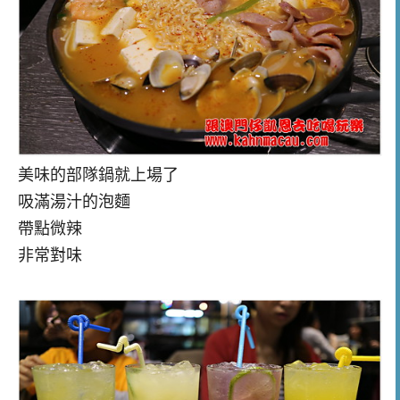
美味的部隊鍋就上場了
吸滿湯汁的
泡麵
帶點微辣
非常對味