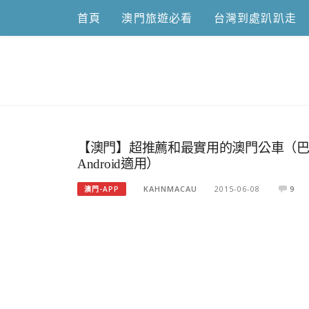
Skip
首頁
澳門旅遊必看
台灣到處趴趴走
to
content
跟澳門仔凱
【澳門】超推薦和最實用的澳門公車（巴士
Android適用）
KAHNMACAU
2015-06-08
9
澳門-APP