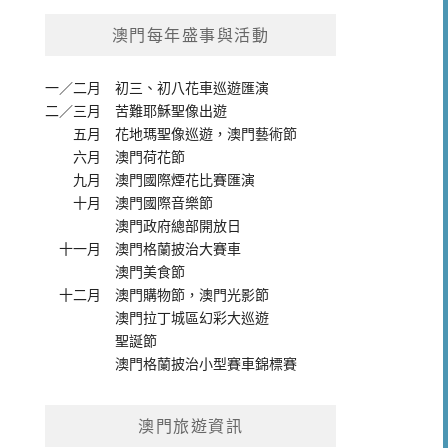
澳門每年盛事與活動
一／二月
初三、初八花車巡遊匯演
二／三月
苦難耶穌聖像出遊
五月
花地瑪聖像巡遊
，
澳門藝術節
六月
澳門荷花節
九月
澳門國際煙花比賽匯演
十月
澳門國際音樂節
澳門政府總部開放日
十一月
澳門格蘭披治大賽車
澳門美食節
十二月
澳門購物節
，
澳門光影節
澳門拉丁城區幻彩大巡遊
聖誕節
澳門格蘭披治小型賽車錦標賽
澳門旅遊資訊