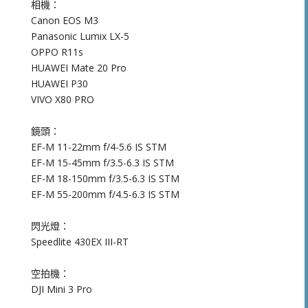
相機：
Canon EOS M3
Panasonic Lumix LX-5
OPPO R11s
HUAWEI Mate 20 Pro
HUAWEI P30
VIVO X80 PRO
鏡頭：
EF-M 11-22mm f/4-5.6 IS STM
EF-M 15-45mm f/3.5-6.3 IS STM
EF-M 18-150mm f/3.5-6.3 IS STM
EF-M 55-200mm f/4.5-6.3 IS STM
閃光燈：
Speedlite 430EX III-RT
空拍機：
DJI Mini 3 Pro