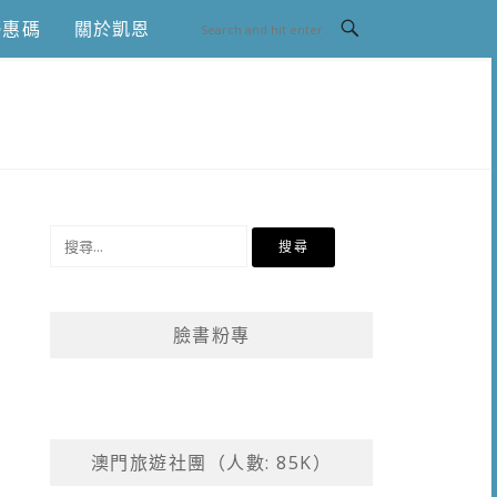
優惠碼
關於凱恩
搜
尋
關
鍵
臉書粉專
字:
澳門旅遊社團（人數: 85K）