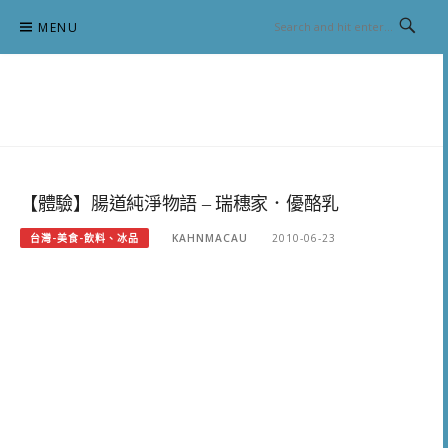
Skip
MENU
to
content
跟澳門仔凱恩去吃喝玩樂
【體驗】腸道純淨物語 – 瑞穗家．優酪乳
台灣-美食-飲料、冰品
KAHNMACAU
2010-06-23