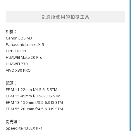
凱恩所使用的拍攝工具
相機：
Canon EOS M3
Panasonic Lumix LX-5
OPPO R11s
HUAWEI Mate 20 Pro
HUAWEI P30
VIVO X80 PRO
鏡頭：
EF-M 11-22mm f/4-5.6 IS STM
EF-M 15-45mm f/3.5-6.3 IS STM
EF-M 18-150mm f/3.5-6.3 IS STM
EF-M 55-200mm f/4.5-6.3 IS STM
閃光燈：
Speedlite 430EX III-RT