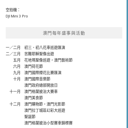
空拍機：
DJI Mini 3 Pro
澳門每年盛事與活動
一／二月
初三、初八花車巡遊匯演
二／三月
苦難耶穌聖像出遊
五月
花地瑪聖像巡遊
，
澳門藝術節
六月
澳門荷花節
九月
澳門國際煙花比賽匯演
十月
澳門國際音樂節
澳門政府總部開放日
十一月
澳門格蘭披治大賽車
澳門美食節
十二月
澳門購物節
，
澳門光影節
澳門拉丁城區幻彩大巡遊
聖誕節
澳門格蘭披治小型賽車錦標賽