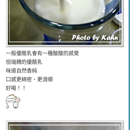
一般優酪乳會有一種酸酸的感覺
但瑞穗的優酪乳
味道自然香純
口感更綿密、更滑順
好喝！！