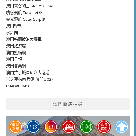
澳門電召的士 MACAO TAXI
噴射飛航 Turbojet®
金光飛航 Cotai Strip®
澳門輕軌
水舞間
澳門格蘭披治大賽車
澳門旅遊塔
澳門熊貓網
澳門日報
澳門售票網
澳門拉丁城區幻彩大巡遊
米芝蓮指南 香港 澳門 2024
FreeWiFi.MO
澳門飯店搜尋