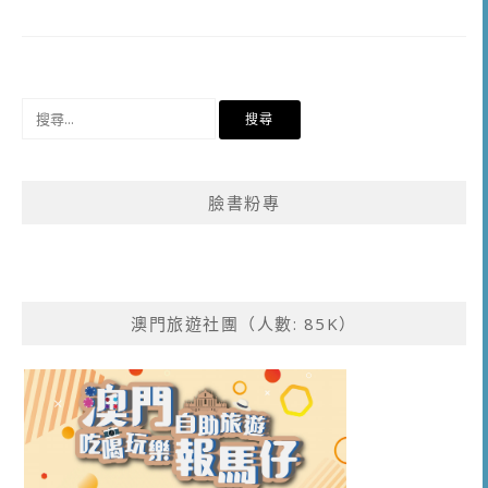
搜
尋
關
鍵
臉書粉專
字:
澳門旅遊社團（人數: 85K）