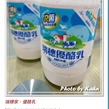
瑞穗家．優酪乳