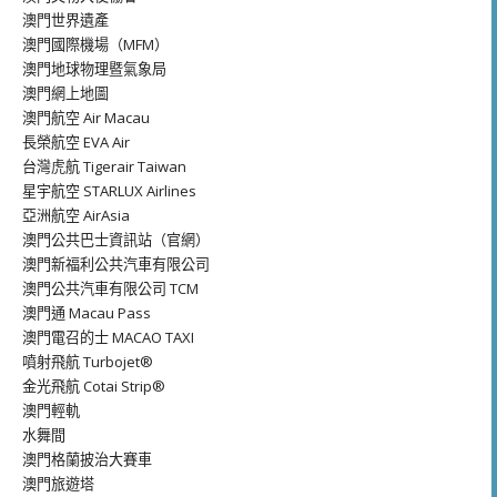
澳門世界遺產
澳門國際機場（MFM）
澳門地球物理暨氣象局
澳門網上地圖
澳門航空 Air Macau
長榮航空 EVA Air
台灣虎航 Tigerair Taiwan
星宇航空 STARLUX Airlines
亞洲航空 AirAsia
澳門公共巴士資訊站（官網）
澳門新福利公共汽車有限公司
澳門公共汽車有限公司 TCM
澳門通 Macau Pass
澳門電召的士 MACAO TAXI
噴射飛航 Turbojet®
金光飛航 Cotai Strip®
澳門輕軌
水舞間
澳門格蘭披治大賽車
澳門旅遊塔