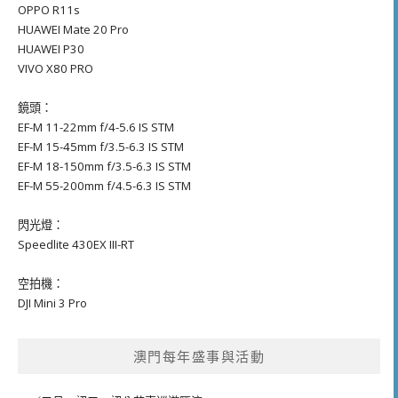
OPPO R11s
HUAWEI Mate 20 Pro
HUAWEI P30
VIVO X80 PRO
鏡頭：
EF-M 11-22mm f/4-5.6 IS STM
EF-M 15-45mm f/3.5-6.3 IS STM
EF-M 18-150mm f/3.5-6.3 IS STM
EF-M 55-200mm f/4.5-6.3 IS STM
閃光燈：
Speedlite 430EX III-RT
空拍機：
DJI Mini 3 Pro
澳門每年盛事與活動