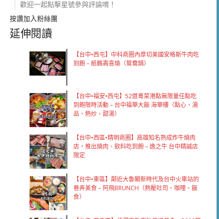
歡迎一起點擊星號參與評論唷！
按讚加入粉絲團
延伸閱讀
【台中•西屯】中科商圈內厚切美國安格斯牛肉吃
到飽 – 紙鶴壽喜燒（鴛鴦鍋）
【台中•福安•西屯】52道粵菜港點無限量任點吃
到飽限時活動 – 台中福華大飯 海華樓（點心、湯
品、熱炒、甜湯）
【台中•西區•精明商圈】高雄知名熟成炸牛燒肉
店，推出燒肉、飲料吃到飽 – 逸之牛 台中精誠店
限定
【台中•東區】鄰近大魯閣新時代及台中火車站的
巷弄美食 – 阿飛BRUNCH（熱壓吐司、咖哩、飯
食）