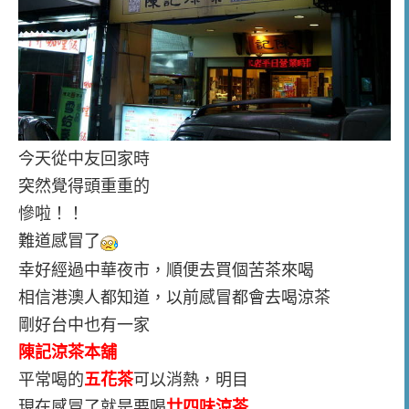
今天從中友回家時
突然覺得頭重重的
慘啦！！
難道感冒了
幸好經過中華夜市，順便去買個苦茶來喝
相信港澳人都知道，以前感冒都會去喝涼茶
剛好台中也有一家
陳記涼茶本舖
平常喝的
五花茶
可以消熱，明目
現在感冒了就是要喝
廿四味涼茶