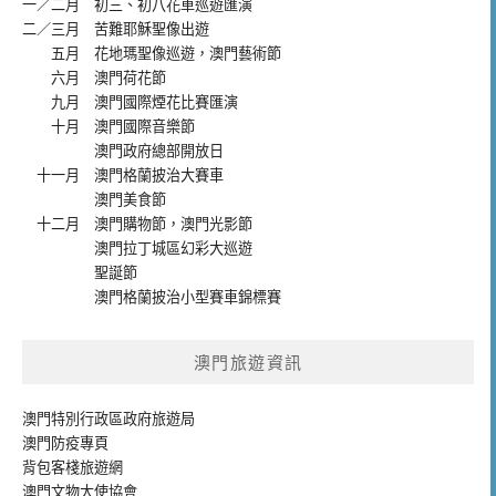
一／二月
初三、初八花車巡遊匯演
二／三月
苦難耶穌聖像出遊
五月
花地瑪聖像巡遊
，
澳門藝術節
六月
澳門荷花節
九月
澳門國際煙花比賽匯演
十月
澳門國際音樂節
澳門政府總部開放日
十一月
澳門格蘭披治大賽車
澳門美食節
十二月
澳門購物節
，
澳門光影節
澳門拉丁城區幻彩大巡遊
聖誕節
澳門格蘭披治小型賽車錦標賽
澳門旅遊資訊
澳門特別行政區政府旅遊局
澳門防疫專頁
背包客棧旅遊網
澳門文物大使協會