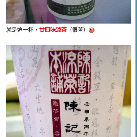
就是這一杯，
廿四味涼茶
（很苦）