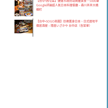
【台中•西屯區】捷運市政府站周邊美食，5000筆
Google評論超人氣日本料理餐廳 – 森川丼丼大橋
橫町
【台中•SOGO商圈】彷彿置身日本、日式道地平
價居酒屋 – 隱居いざかや 台中店（含菜單）