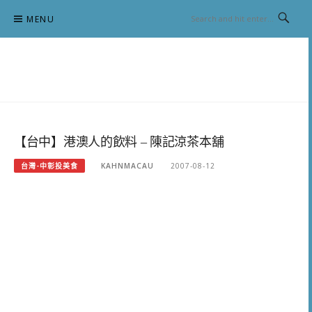
Skip
MENU
to
content
跟澳門仔凱恩去吃喝玩樂
【台中】港澳人的飲料 – 陳記涼茶本舖
台灣-中彰投美食
KAHNMACAU
2007-08-12