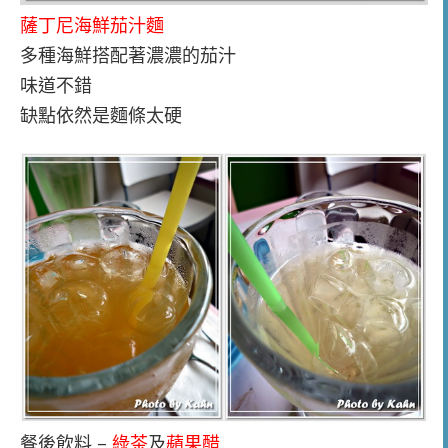
薩丁尼海鮮茄汁麵
多種海鮮搭配著濃濃的茄汁
味道不錯
缺點依然是麵條太硬
餐後飲料 –
綠茶
及
蘋果醋