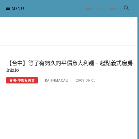
Skip
MENU
to
content
跟澳門仔凱恩去吃喝玩樂
【台中】等了有夠久的平價意大利麵 – 起點義式廚房
Inizio
台灣-中彰投美食
KAHNMACAU
2009-06-06