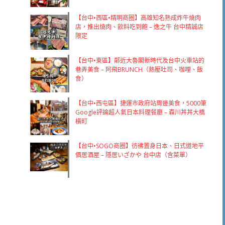
【台中•西區•精明商圈】高雄知名熟成炸牛燒肉
店，推出燒肉、飲料吃到飽 – 逸之牛 台中精誠店
限定
【台中•東區】鄰近大魯閣新時代及台中火車站的
巷弄美食 – 阿飛BRUNCH（熱壓吐司、咖哩、飯
食）
【台中•西屯區】捷運市政府站周邊美食，5000筆
Google評論超人氣日本料理餐廳 – 森川丼丼大橋
橫町
【台中•SOGO商圈】彷彿置身日本、日式道地平
價居酒屋 – 隱居いざかや 台中店（含菜單）