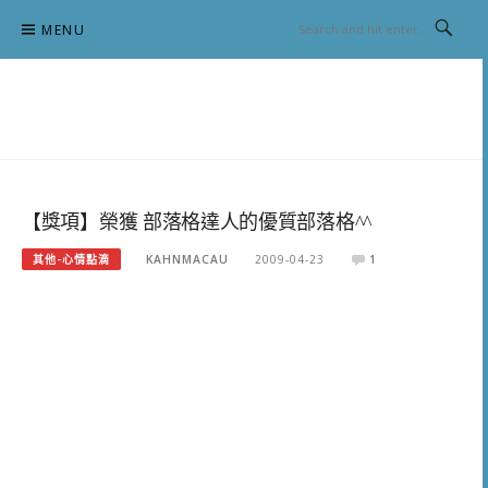
Skip
MENU
to
content
跟澳門仔凱恩去吃喝玩樂
【獎項】榮獲 部落格達人的優質部落格^^
其他-心情點滴
KAHNMACAU
2009-04-23
1