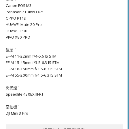
Canon EOS M3
Panasonic Lumix LX-5
OPPO R11s
HUAWEI Mate 20 Pro
HUAWEI P30
VIVO X80 PRO
鏡頭：
EF-M 11-22mm f/4-5.6 IS STM
EF-M 15-45mm f/3.5-6.3 IS STM
EF-M 18-150mm f/3.5-6.3 IS STM
EF-M 55-200mm f/4.5-6.3 IS STM
閃光燈：
Speedlite 430EX III-RT
空拍機：
DJI Mini 3 Pro