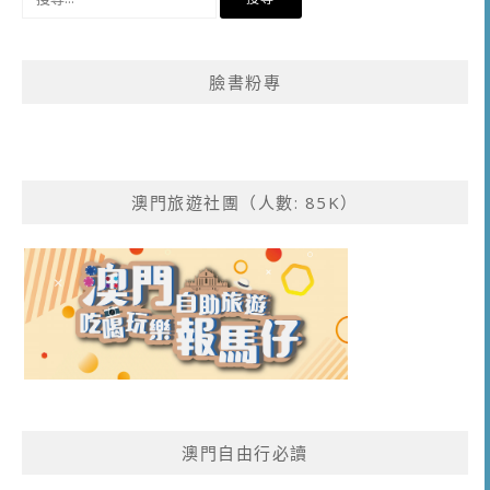
尋
關
鍵
臉書粉專
字:
澳門旅遊社團（人數: 85K）
澳門自由行必讀