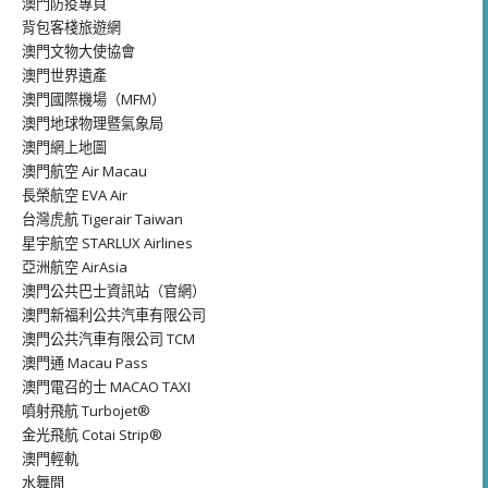
澳門防疫專頁
背包客棧旅遊網
澳門文物大使協會
澳門世界遺產
澳門國際機場（MFM）
澳門地球物理暨氣象局
澳門網上地圖
澳門航空 Air Macau
長榮航空 EVA Air
台灣虎航 Tigerair Taiwan
星宇航空 STARLUX Airlines
亞洲航空 AirAsia
澳門公共巴士資訊站（官網）
澳門新福利公共汽車有限公司
澳門公共汽車有限公司 TCM
澳門通 Macau Pass
澳門電召的士 MACAO TAXI
噴射飛航 Turbojet®
金光飛航 Cotai Strip®
澳門輕軌
水舞間