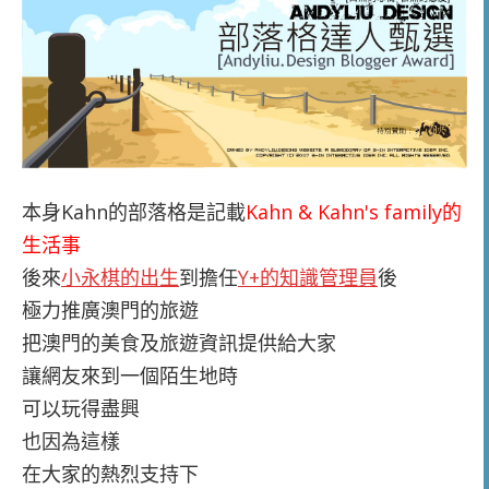
本身Kahn的部落格是記載
Kahn & Kahn's family的
生活事
後來
小永棋的出生
到擔任
Y+的知識管理員
後
極力推廣澳門的旅遊
把澳門的美食及旅遊資訊提供給大家
讓網友來到一個陌生地時
可以玩得盡興
也因為這樣
在大家的熱烈支持下