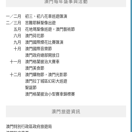
澳門每年盛事與活動
一／二月
初三、初八花車巡遊匯演
二／三月
苦難耶穌聖像出遊
五月
花地瑪聖像巡遊
，
澳門藝術節
六月
澳門荷花節
九月
澳門國際煙花比賽匯演
十月
澳門國際音樂節
澳門政府總部開放日
十一月
澳門格蘭披治大賽車
澳門美食節
十二月
澳門購物節
，
澳門光影節
澳門拉丁城區幻彩大巡遊
聖誕節
澳門格蘭披治小型賽車錦標賽
澳門旅遊資訊
澳門特別行政區政府旅遊局