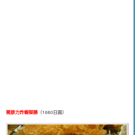
豬腓力炸蝦御膳
（1680日圓）