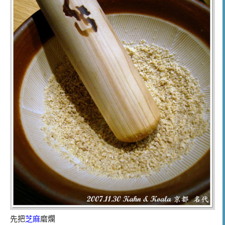
先把
芝麻
磨爛