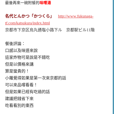
最後再來一碗附餐的
味噌湯
名代とんかつ「かつくら」
http://www.fukunaga-
tf.com/katsukura/index.html
京都市下京区烏丸通塩小路下ル
京都駅ビル
11
階
餐後評論：
口感以及味道來說
這家炸物可是說是不錯吃
但是以價格來講
算是蠻貴的！
小羅覺得如果是第一次來京都的話
可以來品嚐看看！
但是如果已經有吃過的話
建議把錢省下來
吃看看別的東西