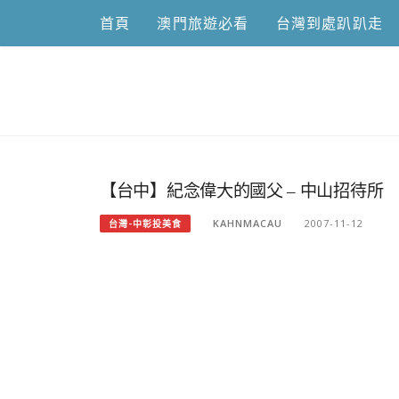
Skip
首頁
澳門旅遊必看
台灣到處趴趴走
to
content
跟澳門仔凱
【台中】紀念偉大的國父 – 中山招待所
KAHNMACAU
2007-11-12
台灣-中彰投美食