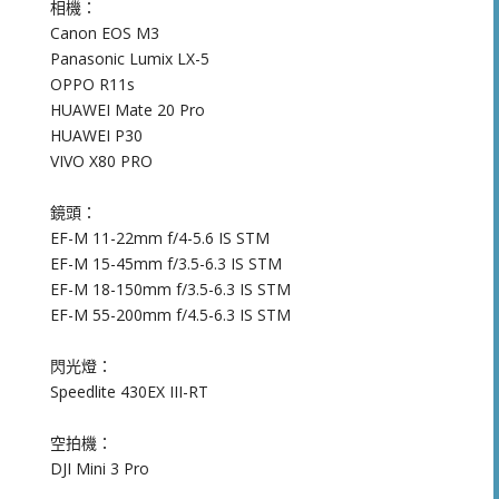
相機：
Canon EOS M3
Panasonic Lumix LX-5
OPPO R11s
HUAWEI Mate 20 Pro
HUAWEI P30
VIVO X80 PRO
鏡頭：
EF-M 11-22mm f/4-5.6 IS STM
EF-M 15-45mm f/3.5-6.3 IS STM
EF-M 18-150mm f/3.5-6.3 IS STM
EF-M 55-200mm f/4.5-6.3 IS STM
閃光燈：
Speedlite 430EX III-RT
空拍機：
DJI Mini 3 Pro