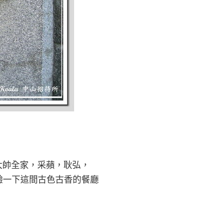
張大帥全家，采蘋，耿弘，
驗一下這間古色古香的餐廳