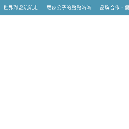
世界到處趴趴走
羅家公子的點點滴滴
品牌合作、
恩去吃喝玩樂