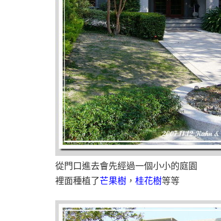
從門口進去會先經過一個小小的庭園
裡面種植了
芒果樹
，
桂花樹
等等