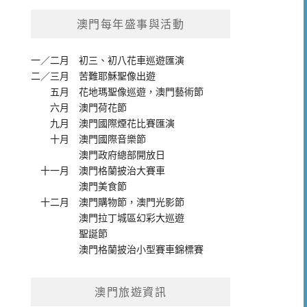
澳門每年盛事與活動
一／二月
初三、初八花車巡遊匯演
二／三月
苦難耶穌聖像出遊
五月
花地瑪聖像巡遊
，
澳門藝術節
六月
澳門荷花節
九月
澳門國際煙花比賽匯演
十月
澳門國際音樂節
澳門政府總部開放日
十一月
澳門格蘭披治大賽車
澳門美食節
十二月
澳門購物節
，
澳門光影節
澳門拉丁城區幻彩大巡遊
聖誕節
澳門格蘭披治小型賽車錦標賽
澳門旅遊資訊