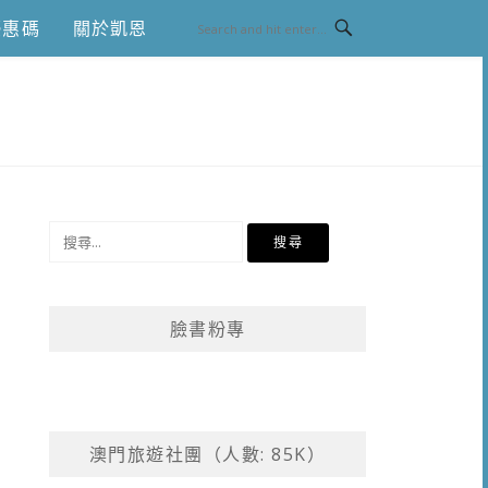
優惠碼
關於凱恩
搜
尋
關
鍵
臉書粉專
字:
澳門旅遊社團（人數: 85K）