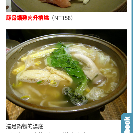
豚骨鍋雞肉升禧燒
（NT158）
這是鍋物的湯底