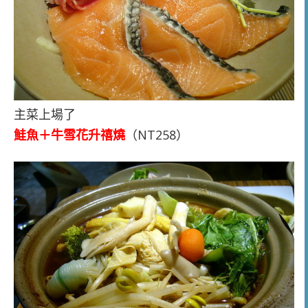
主菜上場了
鮭魚＋牛雪花升禧燒
（NT258）