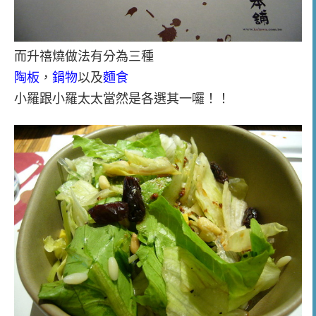
而升禧燒做法有分為三種
陶板
，
鍋物
以及
麵食
小羅跟小羅太太當然是各選其一囉！！