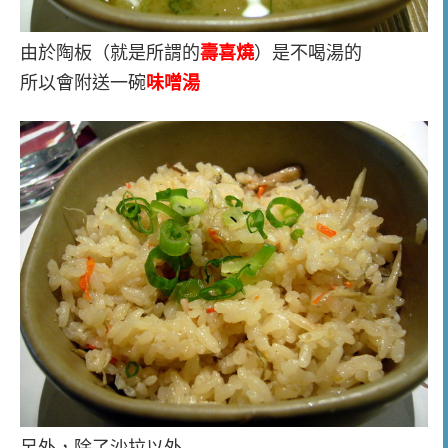
由於陶板（就是所謂的
壽喜燒
）是不喝湯的
所以會附送一碗
味噌湯
另外，除了沙拉以外