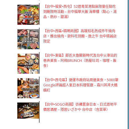
【台中•福安•西屯】52道粵菜港點無限量任點吃
到飽限時活動 – 台中福華大飯 海華樓（點心、湯
品、熱炒、甜湯）
【台中•西區•精明商圈】高雄知名熟成炸牛燒肉
店，推出燒肉、飲料吃到飽 – 逸之牛 台中精誠店
限定
【台中•東區】鄰近大魯閣新時代及台中火車站的
巷弄美食 – 阿飛BRUNCH（熱壓吐司、咖哩、飯
食）
【台中•西屯區】捷運市政府站周邊美食，5000筆
Google評論超人氣日本料理餐廳 – 森川丼丼大橋
橫町
【台中•SOGO商圈】彷彿置身日本、日式道地平
價居酒屋 – 隱居いざかや 台中店（含菜單）