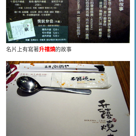
名片上有寫著
升禧燒
的故事