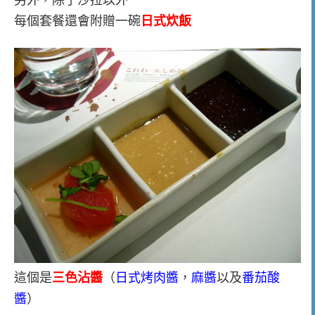
每個套餐還會附贈一碗
日式炊飯
這個是
三色沾醬
（
日式烤肉醬
，
麻醬
以及
番茄酸
醬
）