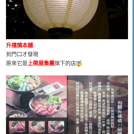
升禧燒本舖
到門口才發現
原來它是
上閤屋集團
旗下的店