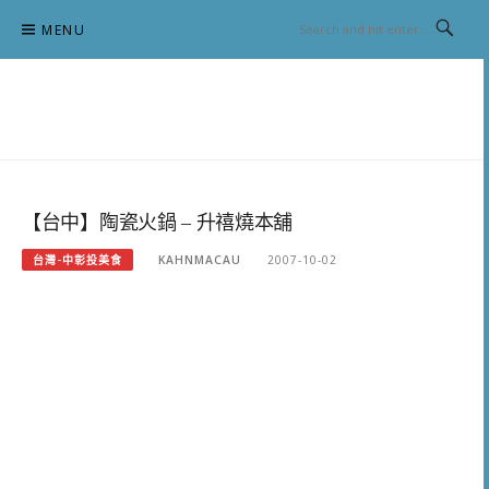
Skip
MENU
to
content
跟澳門仔凱恩去吃喝玩樂
【台中】陶瓷火鍋 – 升禧燒本舖
台灣-中彰投美食
KAHNMACAU
2007-10-02