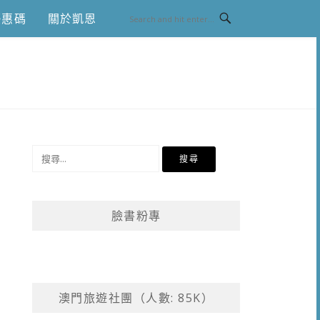
優惠碼
關於凱恩
搜
尋
關
鍵
臉書粉專
字:
澳門旅遊社團（人數: 85K）