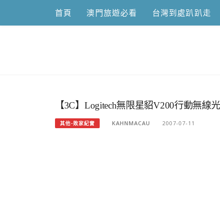
Skip
首頁
澳門旅遊必看
台灣到處趴趴走
to
content
跟澳門仔凱
【3C】Logitech無限星貂V200行動無線
KAHNMACAU
2007-07-11
其他-敗家紀實