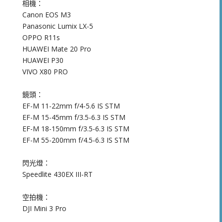
相機：
Canon EOS M3
Panasonic Lumix LX-5
OPPO R11s
HUAWEI Mate 20 Pro
HUAWEI P30
VIVO X80 PRO
鏡頭：
EF-M 11-22mm f/4-5.6 IS STM
EF-M 15-45mm f/3.5-6.3 IS STM
EF-M 18-150mm f/3.5-6.3 IS STM
EF-M 55-200mm f/4.5-6.3 IS STM
閃光燈：
Speedlite 430EX III-RT
空拍機：
DJI Mini 3 Pro