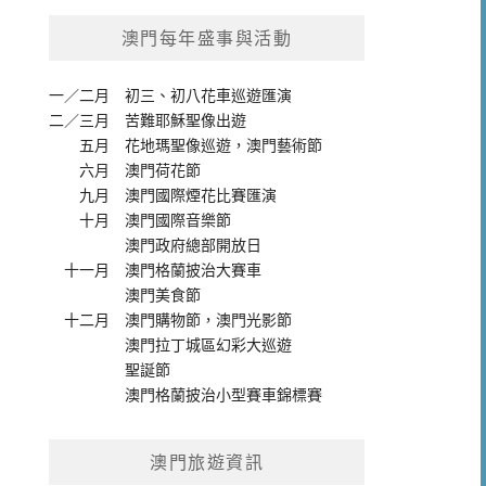
澳門每年盛事與活動
一／二月
初三、初八花車巡遊匯演
二／三月
苦難耶穌聖像出遊
五月
花地瑪聖像巡遊
，
澳門藝術節
六月
澳門荷花節
九月
澳門國際煙花比賽匯演
十月
澳門國際音樂節
澳門政府總部開放日
十一月
澳門格蘭披治大賽車
澳門美食節
十二月
澳門購物節
，
澳門光影節
澳門拉丁城區幻彩大巡遊
聖誕節
澳門格蘭披治小型賽車錦標賽
澳門旅遊資訊