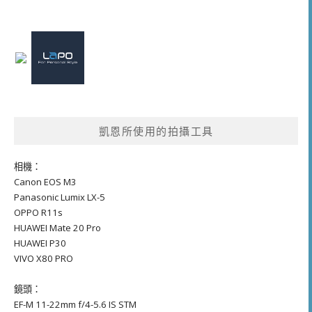
凱恩所使用的拍攝工具
相機：
Canon EOS M3
Panasonic Lumix LX-5
OPPO R11s
HUAWEI Mate 20 Pro
HUAWEI P30
VIVO X80 PRO
鏡頭：
EF-M 11-22mm f/4-5.6 IS STM