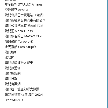
星宇航空 STARLUX Airlines
亞洲航空 AirAsia
澳門公共巴士資訊站（官網）
澳門新福利公共汽車有限公司
澳門公共汽車有限公司 TCM
澳門通 Macau Pass
澳門電召的士 MACAO TAXI
噴射飛航 Turbojet®
金光飛航 Cotai Strip®
澳門輕軌
水舞間
澳門格蘭披治大賽車
澳門旅遊塔
澳門熊貓網
澳門日報
澳門售票網
澳門拉丁城區幻彩大巡遊
米芝蓮指南 香港 澳門 2024
FreeWiFi.MO