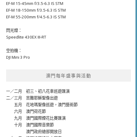
EF-M 15-45mm f/3.5-6.3 IS STM
EF-M 18-150mm f/3.5-6.3 IS STM
EF-M 55-200mm f/4.5-6.3 IS STM
閃光燈：
Speedlite 430EX III-RT
空拍機：
DJI Mini 3 Pro
澳門每年盛事與活動
一／二月
初三、初八花車巡遊匯演
二／三月
苦難耶穌聖像出遊
五月
花地瑪聖像巡遊
，
澳門藝術節
六月
澳門荷花節
九月
澳門國際煙花比賽匯演
十月
澳門國際音樂節
澳門政府總部開放日