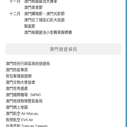
十一月
澳門格蘭披治大賽車
澳門美食節
十二月
澳門購物節
，
澳門光影節
澳門拉丁城區幻彩大巡遊
聖誕節
澳門格蘭披治小型賽車錦標賽
澳門旅遊資訊
澳門特別行政區政府旅遊局
澳門防疫專頁
背包客棧旅遊網
澳門文物大使協會
澳門世界遺產
澳門國際機場（MFM）
澳門地球物理暨氣象局
澳門網上地圖
澳門航空 Air Macau
長榮航空 EVA Air
台灣虎航 Tigerair Taiwan