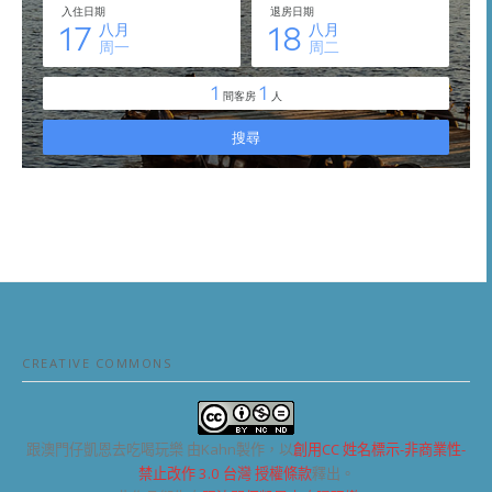
CREATIVE COMMONS
跟澳門仔凱恩去吃喝玩樂
由Kahn製作，以
創用CC 姓名標示-非商業性-
禁止改作 3.0 台灣 授權條款
釋出。