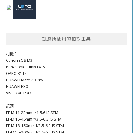
凱恩所使用的拍攝工具
相機：
Canon EOS M3
Panasonic Lumix LX-5
OPPO R11s
HUAWEI Mate 20 Pro
HUAWEI P30
VIVO X80 PRO
鏡頭：
EF-M 11-22mm f/4-5.6 IS STM
EF-M 15-45mm f/3.5-6.3 IS STM
EF-M 18-150mm f/3.5-6.3 IS STM
EF-M 55-200mm f/4.5-6.3 IS STM