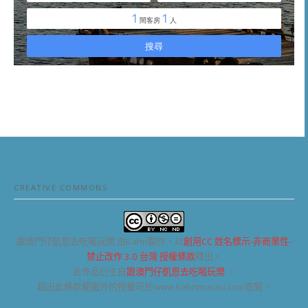
CREATIVE COMMONS
跟澳門仔凱恩去吃喝玩樂
由Kahn製作，以
創用CC 姓名標示-非商業性-
禁止改作 3.0 台灣 授權條款
釋出。
此作品衍生自
跟澳門仔凱恩去吃喝玩樂
。
超出此條款範圍外的授權可於www.kahnmacau.com查閱。