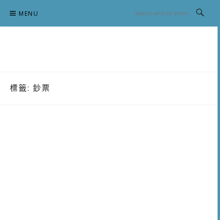
Skip
MENU
to
content
跟澳門仔凱恩去吃喝玩樂
標籤:
鈔票