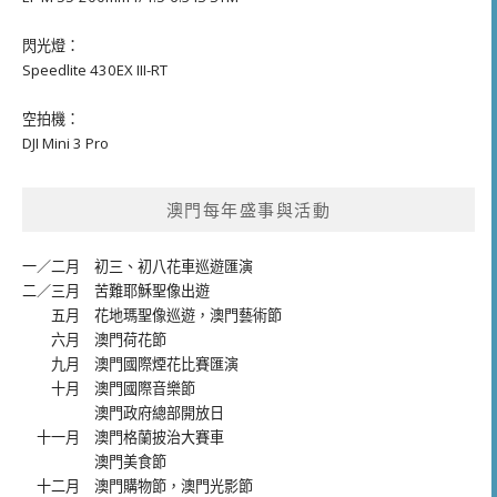
閃光燈：
Speedlite 430EX III-RT
空拍機：
DJI Mini 3 Pro
澳門每年盛事與活動
一／二月
初三、初八花車巡遊匯演
二／三月
苦難耶穌聖像出遊
五月
花地瑪聖像巡遊
，
澳門藝術節
六月
澳門荷花節
九月
澳門國際煙花比賽匯演
十月
澳門國際音樂節
澳門政府總部開放日
十一月
澳門格蘭披治大賽車
澳門美食節
十二月
澳門購物節
，
澳門光影節