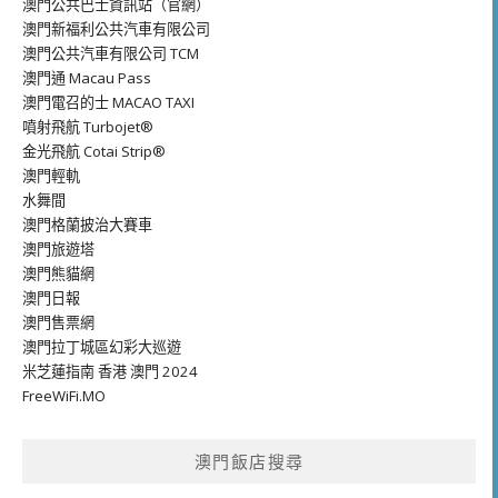
澳門公共巴士資訊站（官網）
澳門新福利公共汽車有限公司
澳門公共汽車有限公司 TCM
澳門通 Macau Pass
澳門電召的士 MACAO TAXI
噴射飛航 Turbojet®
金光飛航 Cotai Strip®
澳門輕軌
水舞間
澳門格蘭披治大賽車
澳門旅遊塔
澳門熊貓網
澳門日報
澳門售票網
澳門拉丁城區幻彩大巡遊
米芝蓮指南 香港 澳門 2024
FreeWiFi.MO
澳門飯店搜尋