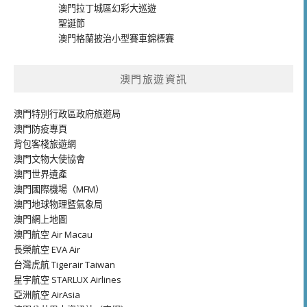
澳門拉丁城區幻彩大巡遊
聖誕節
澳門格蘭披治小型賽車錦標賽
澳門旅遊資訊
澳門特別行政區政府旅遊局
澳門防疫專頁
背包客棧旅遊網
澳門文物大使協會
澳門世界遺產
澳門國際機場（MFM）
澳門地球物理暨氣象局
澳門網上地圖
澳門航空 Air Macau
長榮航空 EVA Air
台灣虎航 Tigerair Taiwan
星宇航空 STARLUX Airlines
亞洲航空 AirAsia