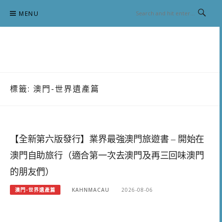
Skip
MENU
to
content
跟澳門仔凱恩去吃喝玩樂
標籤:
澳門-世界遺產篇
【全新第六版發行】業界最強澳門旅遊書 – 開始在
澳門自助旅行（適合第一次去澳門及再三回味澳門
的朋友們）
澳門-世界遺產篇
KAHNMACAU
2026-08-06