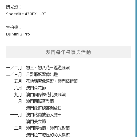
閃光燈：
Speedlite 430EX III-RT
空拍機：
DJI Mini 3 Pro
澳門每年盛事與活動
一／二月
初三、初八花車巡遊匯演
二／三月
苦難耶穌聖像出遊
五月
花地瑪聖像巡遊
，
澳門藝術節
六月
澳門荷花節
九月
澳門國際煙花比賽匯演
十月
澳門國際音樂節
澳門政府總部開放日
十一月
澳門格蘭披治大賽車
澳門美食節
十二月
澳門購物節
，
澳門光影節
澳門拉丁城區幻彩大巡遊