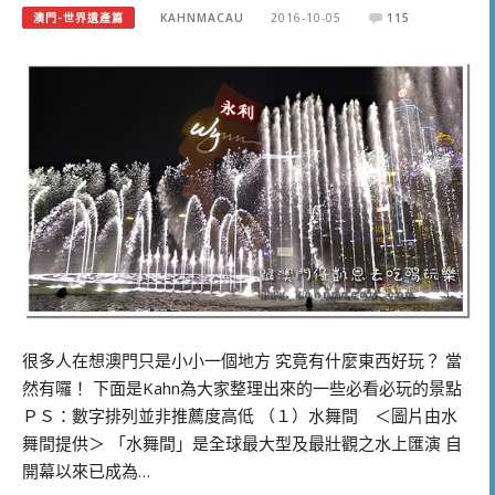
澳門-世界遺產篇
KAHNMACAU
2016-10-05
115
很多人在想澳門只是小小一個地方 究竟有什麼東西好玩？ 當
然有囉！ 下面是Kahn為大家整理出來的一些必看必玩的景點
ＰＳ：數字排列並非推薦度高低 （１）水舞間 ＜圖片由水
舞間提供＞ 「水舞間」是全球最大型及最壯觀之水上匯演 自
開幕以來已成為…