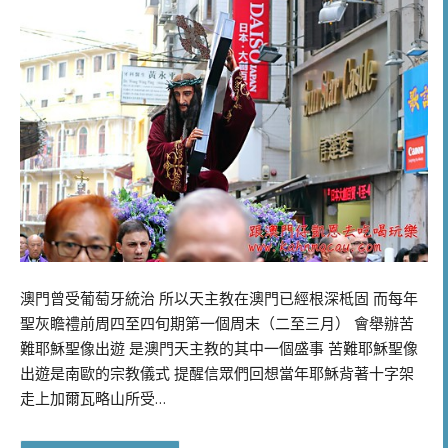
澳門曾受葡萄牙統治 所以天主教在澳門已經根深柢固 而每年
聖灰瞻禮前周四至四旬期第一個周末（二至三月） 會舉辦苦
難耶穌聖像出遊 是澳門天主教的其中一個盛事 苦難耶穌聖像
出遊是南歐的宗教儀式 提醒信眾們回想當年耶穌背著十字架
走上加爾瓦略山所受…