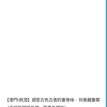
【澳門•崗頂】感受古色古香的書卷味 – 何東藏書閣