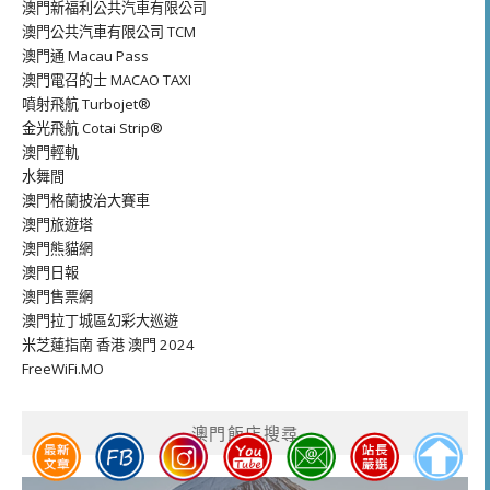
澳門新福利公共汽車有限公司
澳門公共汽車有限公司 TCM
澳門通 Macau Pass
澳門電召的士 MACAO TAXI
噴射飛航 Turbojet®
金光飛航 Cotai Strip®
澳門輕軌
水舞間
澳門格蘭披治大賽車
澳門旅遊塔
澳門熊貓網
澳門日報
澳門售票網
澳門拉丁城區幻彩大巡遊
米芝蓮指南 香港 澳門 2024
FreeWiFi.MO
澳門飯店搜尋