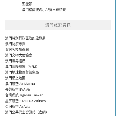
聖誕節
澳門格蘭披治小型賽車錦標賽
澳門旅遊資訊
澳門特別行政區政府旅遊局
澳門防疫專頁
背包客棧旅遊網
澳門文物大使協會
澳門世界遺產
澳門國際機場（MFM）
澳門地球物理暨氣象局
澳門網上地圖
澳門航空 Air Macau
長榮航空 EVA Air
台灣虎航 Tigerair Taiwan
星宇航空 STARLUX Airlines
亞洲航空 AirAsia
澳門公共巴士資訊站（官網）