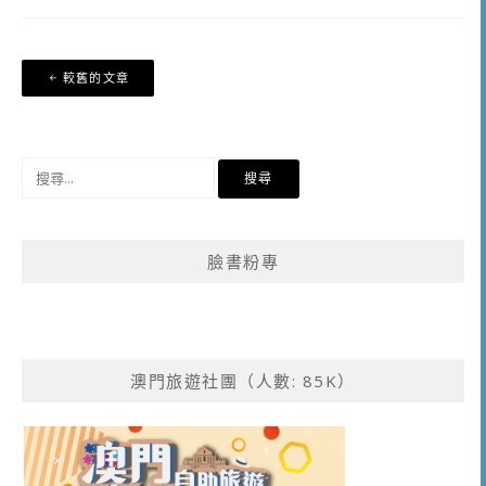
文
較舊的文章
章
導
覽
搜
尋
關
鍵
臉書粉專
字:
澳門旅遊社團（人數: 85K）