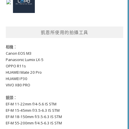
凱恩所使用的拍攝工具
相機：
Canon EOS M3
Panasonic Lumix LX-5
OPPO R11s
HUAWEI Mate 20 Pro
HUAWEI P30
VIVO X80 PRO
鏡頭：
EF-M 11-22mm f/4-5.6 IS STM
EF-M 15-45mm f/3.5-6.3 IS STM
EF-M 18-150mm f/3.5-6.3 IS STM
EF-M 55-200mm f/4.5-6.3 IS STM