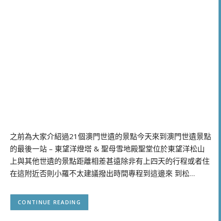
之前為大家介紹過21個澳門世遺的景點今天來到澳門世遺景點
的最後一站 – 東望洋燈塔 & 聖母雪地殿聖堂位於東望洋松山
上與其他世遺的景點距離相差甚遠除非有上四天的行程或者住
在這附近否則小羅不太建議撥出時間專程到這邊來 到松…
CONTINUE READING