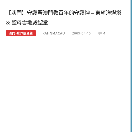
【澳門】守護著澳門數百年的守護神 – 東望洋燈塔
& 聖母雪地殿聖堂
澳門-世界遺產篇
KAHNMACAU
2009-04-15
4