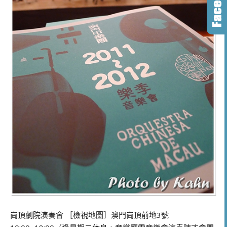
崗頂劇院演奏會 ［檢視地圖］澳門崗頂前地3號