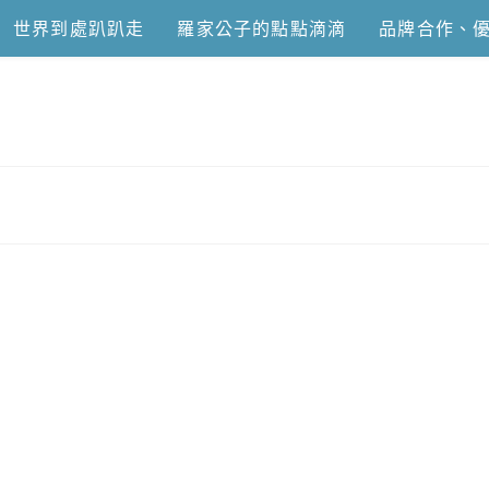
世界到處趴趴走
羅家公子的點點滴滴
品牌合作、
恩去吃喝玩樂