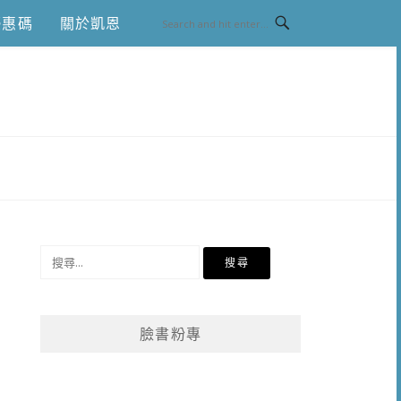
優惠碼
關於凱恩
搜
尋
關
鍵
臉書粉專
字: