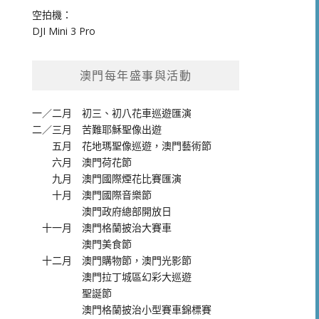
空拍機：
DJI Mini 3 Pro
澳門每年盛事與活動
一／二月
初三、初八花車巡遊匯演
二／三月
苦難耶穌聖像出遊
五月
花地瑪聖像巡遊
，
澳門藝術節
六月
澳門荷花節
九月
澳門國際煙花比賽匯演
十月
澳門國際音樂節
澳門政府總部開放日
十一月
澳門格蘭披治大賽車
澳門美食節
十二月
澳門購物節
，
澳門光影節
澳門拉丁城區幻彩大巡遊
聖誕節
澳門格蘭披治小型賽車錦標賽