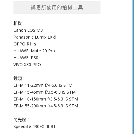
凱恩所使用的拍攝工具
相機：
Canon EOS M3
Panasonic Lumix LX-5
OPPO R11s
HUAWEI Mate 20 Pro
HUAWEI P30
VIVO X80 PRO
鏡頭：
EF-M 11-22mm f/4-5.6 IS STM
EF-M 15-45mm f/3.5-6.3 IS STM
EF-M 18-150mm f/3.5-6.3 IS STM
EF-M 55-200mm f/4.5-6.3 IS STM
閃光燈：
Speedlite 430EX III-RT