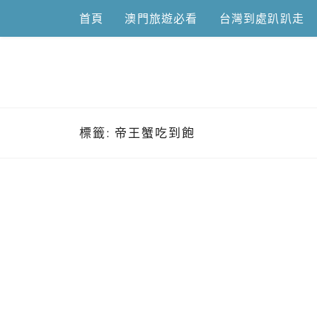
Skip
首頁
澳門旅遊必看
台灣到處趴趴走
to
content
跟澳門仔凱
標籤:
帝王蟹吃到飽