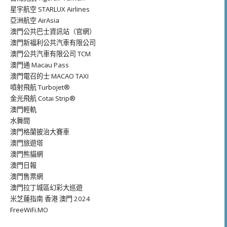
星宇航空 STARLUX Airlines
亞洲航空 AirAsia
澳門公共巴士資訊站（官網）
澳門新福利公共汽車有限公司
澳門公共汽車有限公司 TCM
澳門通 Macau Pass
澳門電召的士 MACAO TAXI
噴射飛航 Turbojet®
金光飛航 Cotai Strip®
澳門輕軌
水舞間
澳門格蘭披治大賽車
澳門旅遊塔
澳門熊貓網
澳門日報
澳門售票網
澳門拉丁城區幻彩大巡遊
米芝蓮指南 香港 澳門 2024
FreeWiFi.MO