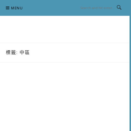
Skip
MENU
to
content
跟澳門仔凱恩去吃喝玩樂
標籤:
中區