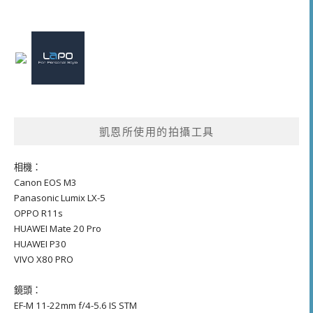
凱恩所使用的拍攝工具
相機：
Canon EOS M3
Panasonic Lumix LX-5
OPPO R11s
HUAWEI Mate 20 Pro
HUAWEI P30
VIVO X80 PRO
鏡頭：
EF-M 11-22mm f/4-5.6 IS STM