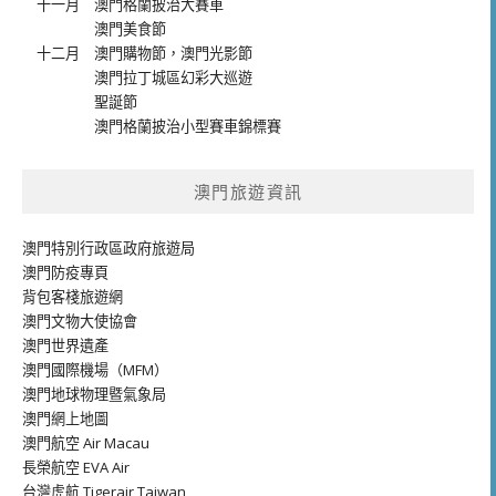
十一月
澳門格蘭披治大賽車
澳門美食節
十二月
澳門購物節
，
澳門光影節
澳門拉丁城區幻彩大巡遊
聖誕節
澳門格蘭披治小型賽車錦標賽
澳門旅遊資訊
澳門特別行政區政府旅遊局
澳門防疫專頁
背包客棧旅遊網
澳門文物大使協會
澳門世界遺產
澳門國際機場（MFM）
澳門地球物理暨氣象局
澳門網上地圖
澳門航空 Air Macau
長榮航空 EVA Air
台灣虎航 Tigerair Taiwan