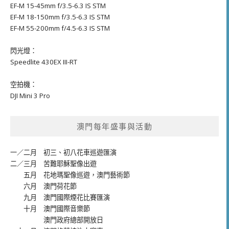
EF-M 15-45mm f/3.5-6.3 IS STM
EF-M 18-150mm f/3.5-6.3 IS STM
EF-M 55-200mm f/4.5-6.3 IS STM
閃光燈：
Speedlite 430EX III-RT
空拍機：
DJI Mini 3 Pro
澳門每年盛事與活動
一／二月
初三、初八花車巡遊匯演
二／三月
苦難耶穌聖像出遊
五月
花地瑪聖像巡遊
，
澳門藝術節
六月
澳門荷花節
九月
澳門國際煙花比賽匯演
十月
澳門國際音樂節
澳門政府總部開放日