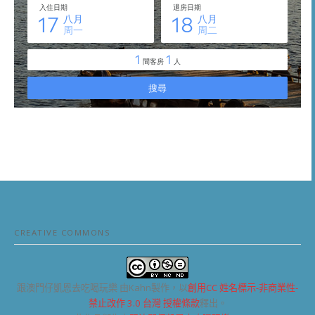
CREATIVE COMMONS
跟澳門仔凱恩去吃喝玩樂
由Kahn製作，以
創用CC 姓名標示-非商業性-
禁止改作 3.0 台灣 授權條款
釋出。