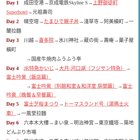
Day 1
成田空港→京成電鉄Skyline S→
上野御徒町
Superhotel
→元祖壽司
Day 2
晴空塔→
たまひで親子丼
→淺草寺→阿美橫町→一
蘭拉麵
Day 3
川越→
喜多院
→氷川神社→蔵の街→壽庵→菓子屋
橫町
→国産牛焼肉ふうふう亭
Day 4
JR特急かいじ
→
大月-河口湖（フジサン特急）
→
富士吟景（飯店篇）
→
→
富士吟景（別館和室＆和洋室 房間篇）
富士
吟景（晚餐＆早餐篇）
Day 5
富士芝桜まつり
→
トーマスランド号（湯瑪士火
車）
→一風堂拉麵
Day 6
六本木大樓→まい泉→明治神宮→東京鐵塔→築地
どんぶり市場