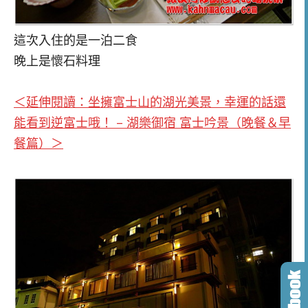
這次入住的是一泊二食
晚上是懷石料理
＜延伸閱讀：坐擁富士山的湖光美景，幸運的話還
能看到逆富士哦！ – 湖樂御宿 富士吟景（晚餐＆早
餐篇）
＞