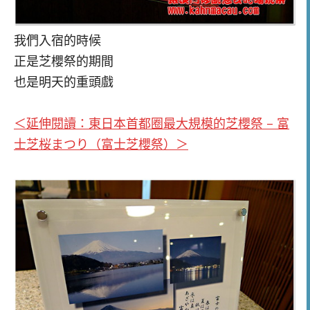
我們入宿的時候
正是芝櫻祭的期間
也是明天的重頭戲
＜延伸閱讀：東日本首都圈最大規模的芝櫻祭 – 富
士芝桜まつり（富士芝櫻祭）
＞