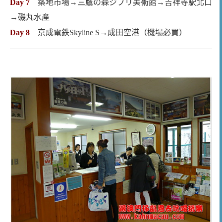
Day 7
築地市場→三鷹の森ジブリ美術館→吉祥寺駅北口
→磯丸水產
Day 8
京成電鉄Skyline S→成田空港（機場必買）