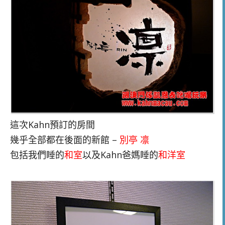
這次Kahn預訂的房間
幾乎全部都在後面的新館 –
別亭 凛
包括我們睡的
和室
以及Kahn爸媽睡的
和洋室