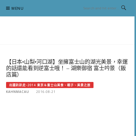
Skip
MENU
to
content
跟澳門仔凱恩去吃喝玩樂
【日本•山梨•河口湖】坐擁富士山的湖光美景，幸運
的話還能看到逆富士哦！ – 湖樂御宿 富士吟景（飯
店篇）
出國趴趴走-2014 東京＆富士山美食、親子、美景之旅
KAHNMACAU
2016-08-21