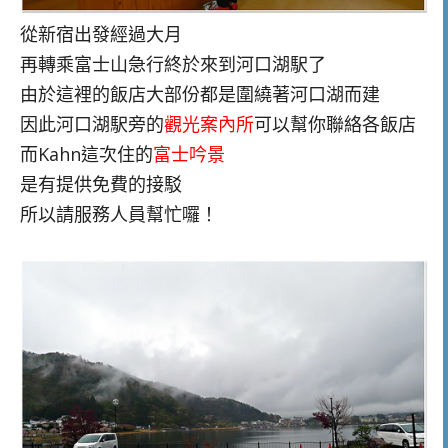
從新宿出發經過大月
再轉乘富士山急行終於來到河口湖駅了
由於這裡的飯店大部份都是圍繞著河口湖而建
因此河口湖駅旁的
觀光案內所
可以幫你聯絡各飯店
而Kahn這次住的
富士吟景
是有提供免費的接駁
所以請服務人員幫忙囉！