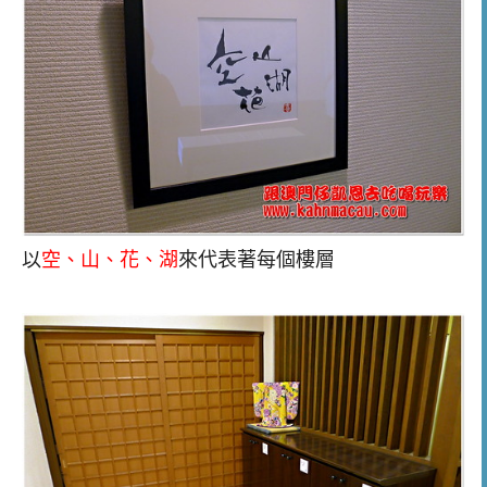
以
空、
山
、
花
、
湖
來代表著每個樓層