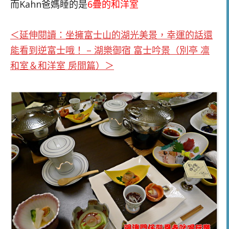
而Kahn爸媽睡的是
6疊的和洋室
＜延伸閱讀：坐擁富士山的湖光美景，幸運的話還
能看到逆富士哦！ – 湖樂御宿 富士吟景（別亭 凛
和室＆和洋室 房間篇）＞