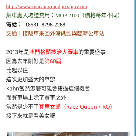
http://www.macau.grandprix.gov.mo
集車處入場證費用：MOP 2100（價格每年不同）
電話：（853）8796-2268
交通：
接駁車來回外港碼頭與臨時公車站
2013年是
澳門格蘭披治大賽車
的重要盛事
因為去年剛好是
第60屆
比起以往
這次更加盛大的舉辦
Kahn當然怎麼可能會錯過這個機會
而賽車場上除了賽車之外
當然是少不了
賽車女郎（Race Queen，RQ）
接下來就是看美女囉！