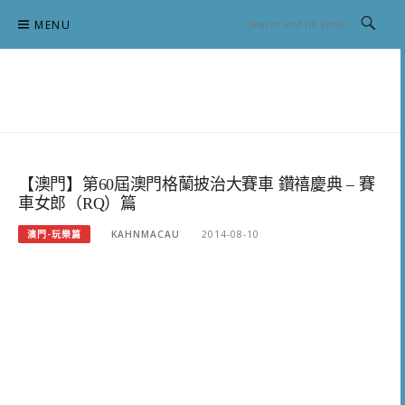
Skip
MENU
to
content
跟澳門仔凱恩去吃喝玩樂
【澳門】第60屆澳門格蘭披治大賽車 鑽禧慶典 – 賽
車女郎（RQ）篇
澳門-玩樂篇
KAHNMACAU
2014-08-10