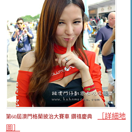
［詳細地
第60屆澳門格蘭披治大賽車 鑽禧慶典
圖］