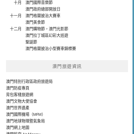
十月
澳門國際音樂節
澳門政府總部開放日
十一月
澳門格蘭披治大賽車
澳門美食節
十二月
澳門購物節
，
澳門光影節
澳門拉丁城區幻彩大巡遊
聖誕節
澳門格蘭披治小型賽車錦標賽
澳門旅遊資訊
澳門特別行政區政府旅遊局
澳門防疫專頁
背包客棧旅遊網
澳門文物大使協會
澳門世界遺產
澳門國際機場（MFM）
澳門地球物理暨氣象局
澳門網上地圖
澳門航空 Air Macau