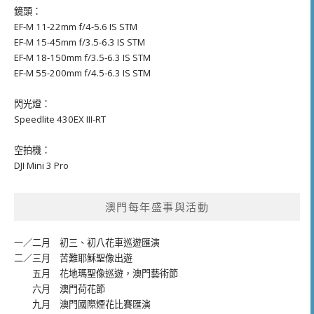
鏡頭：
EF-M 11-22mm f/4-5.6 IS STM
EF-M 15-45mm f/3.5-6.3 IS STM
EF-M 18-150mm f/3.5-6.3 IS STM
EF-M 55-200mm f/4.5-6.3 IS STM
閃光燈：
Speedlite 430EX III-RT
空拍機：
DJI Mini 3 Pro
澳門每年盛事與活動
一／二月
初三、初八花車巡遊匯演
二／三月
苦難耶穌聖像出遊
五月
花地瑪聖像巡遊
，
澳門藝術節
六月
澳門荷花節
九月
澳門國際煙花比賽匯演