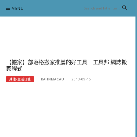
Skip
MENU
to
content
跟澳門仔凱恩去吃喝玩樂
【搬家】部落格搬家推薦的好工具 – 工具邦 網誌搬
家程式
其他-生活日誌
KAHNMACAU
2013-09-15