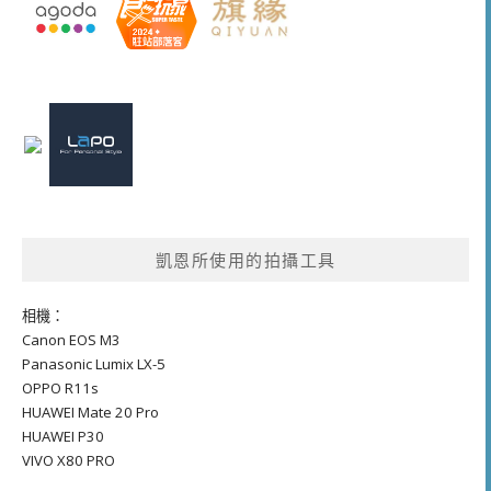
凱恩所使用的拍攝工具
相機：
Canon EOS M3
Panasonic Lumix LX-5
OPPO R11s
HUAWEI Mate 20 Pro
HUAWEI P30
VIVO X80 PRO