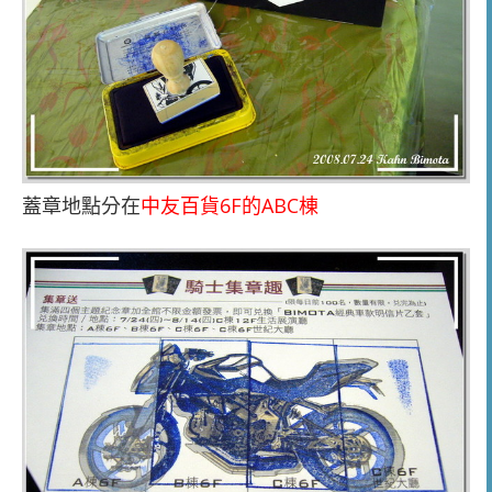
蓋章地點分在
中友百貨6F的ABC棟