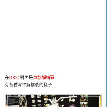
在
DB5C
對面是
車款解構區
有各種零件解構後的樣子