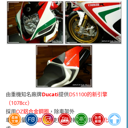
由重機知名廠牌
Ducati
提供
DS1100的新引擎
（1078cc）
採用
OZ鋁合金鋼圈
，除車架外
車身大量採用
碳纖維
使重量變輕而達到
輕量化
的要