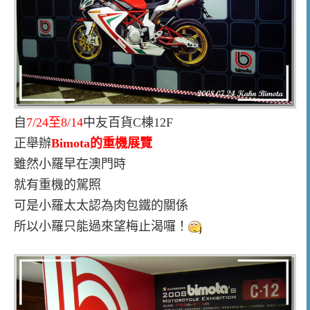
自
7/24至8/14
中友百貨C棟12F
正舉辦
Bimota的重機展覽
雖然小羅早在澳門時
就有重機的駕照
可是小羅太太認為肉包鐵的關係
所以小羅只能過來望梅止渴囉！