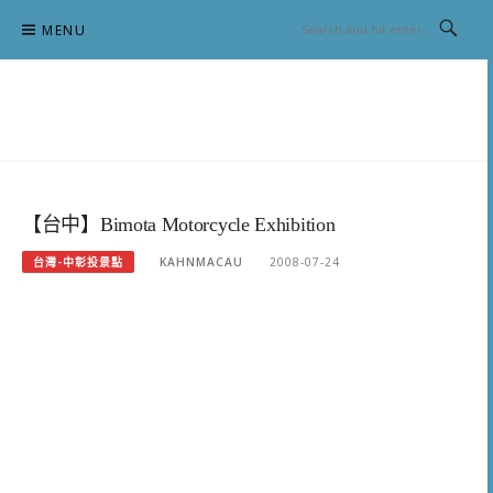
Skip
MENU
to
content
跟澳門仔凱恩去吃喝玩樂
【台中】Bimota Motorcycle Exhibition
台灣-中彰投景點
KAHNMACAU
2008-07-24