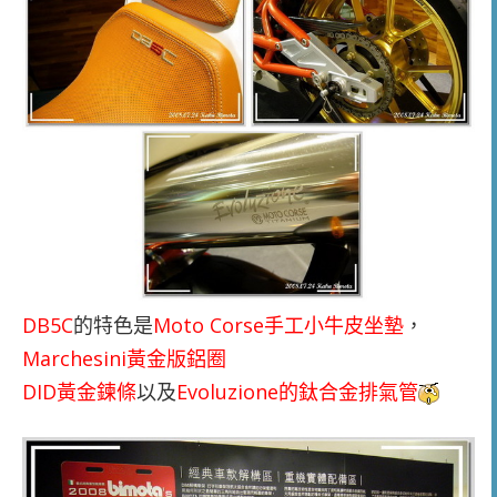
DB5C
的特色是
Moto Corse手工小牛皮坐墊
，
Marchesini黃金版鋁圈
DID黃金鍊條
以及
Evoluzione的鈦合金排氣管