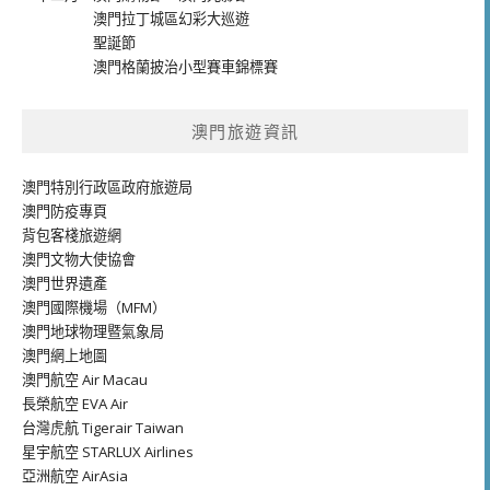
澳門拉丁城區幻彩大巡遊
聖誕節
澳門格蘭披治小型賽車錦標賽
澳門旅遊資訊
澳門特別行政區政府旅遊局
澳門防疫專頁
背包客棧旅遊網
澳門文物大使協會
澳門世界遺產
澳門國際機場（MFM）
澳門地球物理暨氣象局
澳門網上地圖
澳門航空 Air Macau
長榮航空 EVA Air
台灣虎航 Tigerair Taiwan
星宇航空 STARLUX Airlines
亞洲航空 AirAsia