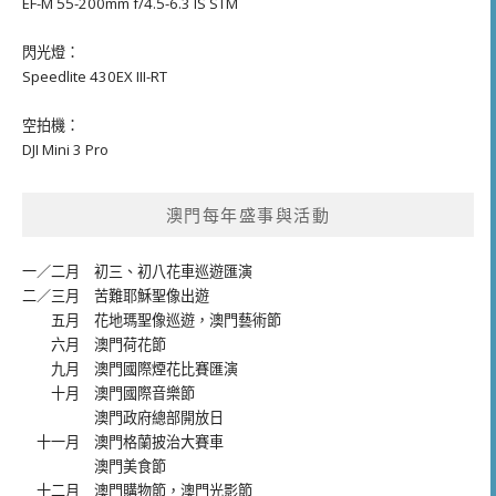
EF-M 55-200mm f/4.5-6.3 IS STM
閃光燈：
Speedlite 430EX III-RT
空拍機：
DJI Mini 3 Pro
澳門每年盛事與活動
一／二月
初三、初八花車巡遊匯演
二／三月
苦難耶穌聖像出遊
五月
花地瑪聖像巡遊
，
澳門藝術節
六月
澳門荷花節
九月
澳門國際煙花比賽匯演
十月
澳門國際音樂節
澳門政府總部開放日
十一月
澳門格蘭披治大賽車
澳門美食節
十二月
澳門購物節
，
澳門光影節