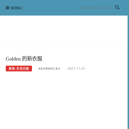
Skip
MENU
to
content
跟澳門仔凱恩去吃喝玩樂
Golden 的新衣服
其他-生活日誌
KAHNMACAU
2007-11-01