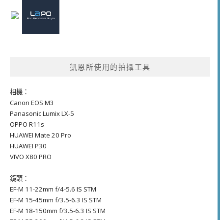
凱恩所使用的拍攝工具
相機：
Canon EOS M3
Panasonic Lumix LX-5
OPPO R11s
HUAWEI Mate 20 Pro
HUAWEI P30
VIVO X80 PRO
鏡頭：
EF-M 11-22mm f/4-5.6 IS STM
EF-M 15-45mm f/3.5-6.3 IS STM
EF-M 18-150mm f/3.5-6.3 IS STM