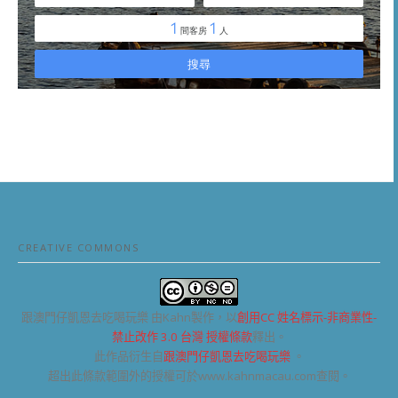
CREATIVE COMMONS
跟澳門仔凱恩去吃喝玩樂
由Kahn製作，以
創用CC 姓名標示-非商業性-
禁止改作 3.0 台灣 授權條款
釋出。
此作品衍生自
跟澳門仔凱恩去吃喝玩樂
。
超出此條款範圍外的授權可於www.kahnmacau.com查閱。